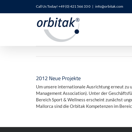
Zum
Call Us Today! +49 (0) 421 566 33 0
|
info@orbitak.com
Inhalt
springen
2012 Neue Projekte
Um unsere internationale Ausrichtung erneut zu u
Management Association). Unter der Geschäftsfüh
Bereich Sport & Wellness erscheint zunächst ung
Mallorca sind die Orbitak Kompetenzen im Berei