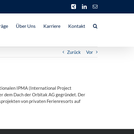
Xing
LinkedIn
E-
Mail
räge
Über Uns
Karriere
Kontakt
Zurück
Vor
tionalen IPMA (International Project
ter dem Dach der Orbitak AG gegründet. Der
projekten von privaten Ferienresorts auf